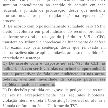
sumulou entendimento no sentido de admitir, em sede
recursal, a juntada de procuração, desde que mediante
protesto nos autos pela regularização na representação
processual.
B) De acordo com o posicionamento sumulado pelo TST, o
efeito devolutivo em profundidade do recurso ordinário,
conforme se extrai da redação do § 1º do art. 515 do CPC,
transfere ao Tribunal a apreciação de fundamento da defesa
não examinado pela sentença, desde que renovado em
contra-razões; não se aplica, todavia, ao caso de pedido não
apreciado na sentença.
C) De acordo com o disposto no art. 795 da CLT, as
nulidades devem ser invocadas na primeira oportunidade
que a parte tiver de falar em audiência ou nos autos,
todavia, eventual invalidade de citação poderá ser
argüida a qualquer momento.
D) Da decisão proferida em agravo de petição cabe recurso
de revista excepcionalmente nas seguintes hipóteses:
violação literal e direta à Constituição Federal ou ofensa à
Súmula de Jurisprudência Uniforme do TST.