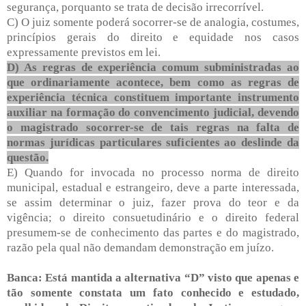
segurança, porquanto se trata de decisão irrecorrível.
C) O juiz somente poderá socorrer-se de analogia, costumes,
princípios gerais do direito e equidade nos casos
expressamente previstos em lei.
D) As regras de experiência comum subministradas ao
que ordinariamente acontece, bem como as regras de
experiência técnica constituem importante instrumento
auxiliar na formação do convencimento judicial, devendo
o magistrado socorrer-se de tais regras na falta de
normas jurídicas particulares suficientes ao deslinde da
questão.
E) Quando for invocada no processo norma de direito
municipal, estadual e estrangeiro, deve a parte interessada,
se assim determinar o juiz, fazer prova do teor e da
vigência; o direito consuetudinário e o direito federal
presumem-se de conhecimento das partes e do magistrado,
razão pela qual não demandam demonstração em juízo.
Banca: Está mantida a alternativa “D” visto que apenas e
tão somente constata um fato conhecido e estudado,