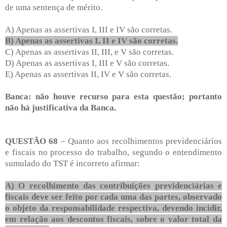
de uma sentença de mérito.
A) Apenas as assertivas I, III e IV são corretas.
B) Apenas as assertivas I, II e IV são corretas.
C) Apenas as assertivas II, III, e V são corretas.
D) Apenas as assertivas I, III e V são corretas.
E) Apenas as assertivas II, IV e V são corretas.
Banca: não houve recurso para esta questão; portanto
não há justificativa da Banca.
QUESTÃO 68
– Quanto aos recolhimentos previdenciários
e fiscais no processo do trabalho, segundo o entendimento
sumulado do TST é incorreto afirmar:
A) O recolhimento das contribuições previdenciárias e
fiscais deve ser feito por cada uma das partes, observado
o objeto da responsabilidade respectiva, devendo incidir,
em relação aos descontos fiscais, sobre o valor total da