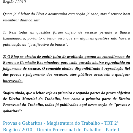
Região / 2010.
Quem já é leitor do Blog e acompanha esta seção já sabe, mas é sempre bom
relembrar duas coisas:
1) Nem todas as questões foram objeto de recurso perante a Banca
Examinadora, portanto o leitor verá que em algumas questões não haverá
publicação da “justificativa da banca”.
2) O Blog se abstém de emitir juízo de avaliação quanto ao entendimento da
Banca ou Comissão Examinadora para cada questão abaixo reproduzida ou
julgamento de recurso. O conteúdo abaixo disponibilizado é reprodução fiel
das provas e julgamento dos recursos, atos públicos acessíveis a qualquer
interessado.
Sugiro ainda, que o leitor veja as primeira e segunda partes da prova objetiva
de Direito Material do Trabalho, bem como a primeira parte de Direito
Processual do Trabalho, todas já publicadas aqui nesta seção de "provas e
gabaritos":
Provas e Gabaritos - Magistratura do Trabalho - TRT 2ª
Região / 2010 - Direito Processual do Trabalho - Parte I