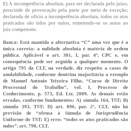
E) A incompetência absoluta, para ser declarada pelo juízo,
prescinde de provocação pela parte por meio de exceção;
declarada de ofício a incompetência absoluta, todos os atos
praticados são tidos por nulos, remetendo-se os autos ao
juiz competente.
Banca: Está mantida a alternativa “C” uma vez que é a
única correta: a nulidade absoluta é matéria de ordem
pública. Aplicável o art. 301, I, par. 4º, CPC e, em
consequência pode ser arguida a qualquer momento. O
artigo 795 da CLT, na verdade, diz respeito a casos de
anulabilidade, conforme doutrina majoritária a exemplo
de Manuel Antonio Teixeira Filho, “Curso de Direito
Processual do Trabalho”, vol. I, Processo de
Conhecimento, p. 573, Ed. Ltr, 2009. As demais estão
erradas, conforme fundamentos: A) súmula 164, TST; B)
súmula 393, TST; D) art. 896, par. 2º, CLT, não há
previsão de “ofensa à Súmula de Jurisprudência
Uniforme do TST; E) erro: “todos os atos praticados são
nulos”, art. 798, CLT.