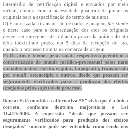
intermédio de certificação digital e enviados por meio
virtual, embora com a necessidade posterior de juntar os
originais para a especificação do termo de tais atos.
D) É autorizada a transmissão de dados e imagens
fac-símile
e neste caso para a concretização dos atos os originais
devem ser entregues até 5 dias do prazo da prática do ato
e/ou inexistindo prazo, em 5 dias da recepção do ato,
quando o processo tramita na comarca de origem.
E) Os atos e termos processuais respectivos permitem a
concretização do mundo jurídico-processual pelos mais
variados meios: escrita regular, taquigrafia, transmissão
por
e-mail
, estenotipia e outros, desde que possam ser
seguramente verificados para a produção dos efeitos
desejados pelos sujeitos do processo.
Banca: Está mantida a alternativa “E” visto que é a única
correta, conforme doutrina majoritária e Lei
11.419/2006. A expressão “desde que possam ser
seguramente verificados para produção dos efeitos
desejados” somente pode ser entendida como sendo nos