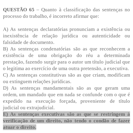
QUESTÃO 65
– Quanto à classificação das sentenças no
processo do trabalho, é incorreto afirmar que:
A) As sentenças declaratórias pronunciam a existência ou
inexistência de relação jurídica ou autenticidade ou
falsidade de documento.
B) As sentenças condenatórias são as que reconhecem a
existência de uma obrigação do réu a determinada
prestação, fazendo surgir para o autor um título judicial que
o legitima ao exercício de uma outra pretensão, a executiva.
C) As sentenças constitutivas são as que criam, modificam
ou extinguem relações jurídicas.
D) As sentenças mandamentais são as que geram uma
ordem, um mandado que em nada se confunde com o que é
expedido na execução forçada, proveniente de título
judicial ou extrajudicial.
E) As sentenças executivas são as que se restringem à
verificação de um direito, não tendo o condão de fazer
atuar o direito.