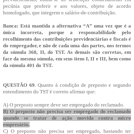
pecúnia que proferir e aos valores, objeto de acordo
homologado, que integrem o salário-de-contribuição.
Banca: Está mantida a alternativa “A” uma vez que é a
única incorreta, porque a responsabilidade pelo
recolhimento das contribuições previdenciárias e fiscais é
do empregador, e não de cada uma das partes, nos termos
da súmula 368, II, do TST. As demais são corretas, em
face da mesma súmula, em seus itens I, II e III, bem como
da súmula 401 do TST.
QUESTÃO 69
. Quanto à condição de preposto e segundo
entendimento do TST é correto afirmar que:
A) O preposto sempre deve ser empregado do reclamado.
B) O preposto não precisa ser empregado do reclamado
quando se tratar de ação movida contra micro
empresário.
C) O preposto não precisa ser empregado, bastando ter