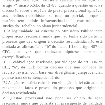
I. Não procede ação rescisória calcada em violação do
artigo 7º, inciso XXIX da CF/88, quando a questão envolve
discussão sobre a espécie de prazo prescricional aplicável
aos créditos trabalhistas, se total ou parcial, porque a
matéria tem índole infraconstitucional, construída, na
Justiça do Trabalho, no plano jurisprudencial.
II. A legitimidade
ad causam
do Ministério Público para
propor ação rescisória, ainda que não tenha sido parte no
processo que deu origem à decisão rescindenda, não está
limitada às alíneas “a” e “b” do inciso III do artigo 487 do
CPC, uma vez que traduzem hipóteses meramente
exemplificativas.
III. É cabível ação rescisória, por violação do art. 896 da
CLT, “a”, da CLT, contra decisão que não conhece de
recurso revista, com base em divergência jurisprudencial,
pois se trata de sentença de mérito.
IV. A ação rescisória calcada em violação de lei não admite
reexame de fatos e provas do processo que originou a
decisão rescindenda.
V. Questão processual não pode ser objeto de ação
rescisória, ainda que consista em pressuposto de validade