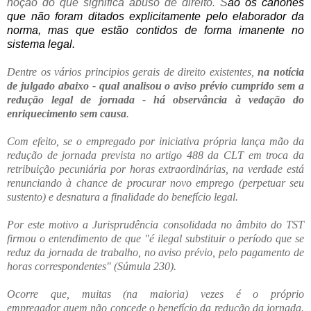
noção do que significa abuso de direito. S
ão os cânones
que
não foram ditados explicitamente pelo elaborador da
norma, mas
que
estão contidos
de
forma imanente no
sistema legal.
Dentre os vários principios gerais de direito existentes,
na notícia
de julgado abaixo - qual analisou o aviso prévio cumprido sem a
redução legal de jornada - há observância à vedação do
enriquecimento sem causa
.
Com efeito, se o empregado por iniciativa própria lança mão da
redução de jornada prevista no artigo 488 da CLT em troca da
retribuição pecuniária por horas extraordinárias, na verdade está
renunciando à chance de procurar novo emprego (perpetuar seu
sustento) e desnatura a finalidade do benefício legal.
Por este motivo a Jurisprudência consolidada no âmbito do TST
firmou o entendimento de que "é ilegal substituir o período que se
reduz da jornada de trabalho, no aviso prévio, pelo pagamento de
horas correspondentes" (Súmula 230).
Ocorre que, muitas (na maioria) vezes é o próprio
empregador quem não concede o benefício da redução da jornada.