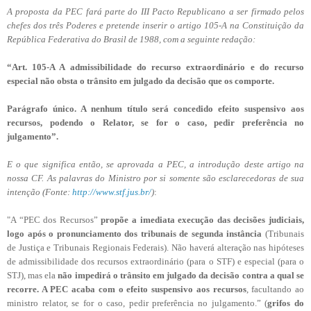
A proposta da PEC fará parte do III Pacto Republicano a ser firmado pelos
chefes dos três Poderes e pretende inserir o artigo 105-A na Constituição da
República Federativa do Brasil de 1988, com a seguinte redação:
“Art. 105-A A admissibilidade do recurso extraordinário e do recurso
especial não obsta o trânsito em julgado da decisão que os comporte.
Parágrafo único. A nenhum título será concedido efeito suspensivo aos
recursos, podendo o Relator, se for o caso, pedir preferência no
julgamento”.
E o que significa então, se aprovada a PEC, a introdução deste artigo na
nossa CF. As palavras do Ministro por si somente são esclarecedoras de sua
intenção (Fonte:
http://www.stf.jus.br/
)
:
"A “PEC dos Recursos”
propõe a imediata execução das decisões judiciais,
logo após o pronunciamento dos tribunais de segunda instância
(Tribunais
de Justiça e Tribunais Regionais Federais). Não haverá alteração nas hipóteses
de admissibilidade dos recursos extraordinário (para o STF) e especial (para o
STJ), mas ela
não impedirá o trânsito em julgado da decisão contra a qual se
recorre. A PEC acaba com o efeito suspensivo aos recursos
, facultando ao
ministro relator, se for o caso, pedir preferência no julgamento.” (
grifos do